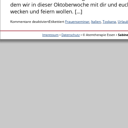
dem wir in dieser Oktoberwoche mit dir und euc
wecken und feiern wollen. […]
Kommentare deaktiviert
Etikettiert
Frauenseminar
,
Italien
,
Toskana
,
Urlau
Impressum
•
Datenschutz
• © Atemtherapie Essen •
Sabin